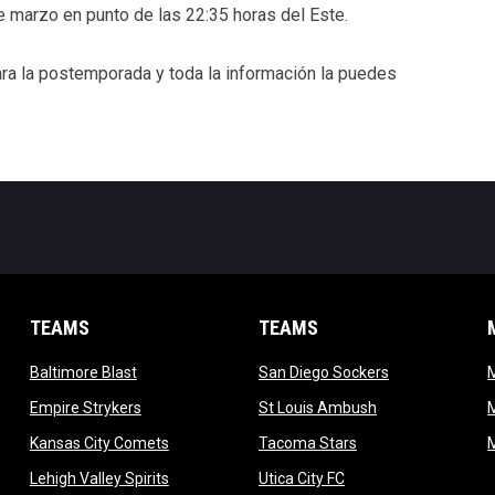
de marzo en punto de las 22:35 horas del Este.
ra la postemporada y toda la información la puedes
TEAMS
TEAMS
opens in new window
opens in new 
Baltimore Blast
San Diego Sockers
w
opens in new window
opens in new wi
Empire Strykers
St Louis Ambush
w
opens in new window
opens in new wind
Kansas City Comets
Tacoma Stars
in new window
opens in new window
opens in new window
Lehigh Valley Spirits
Utica City FC