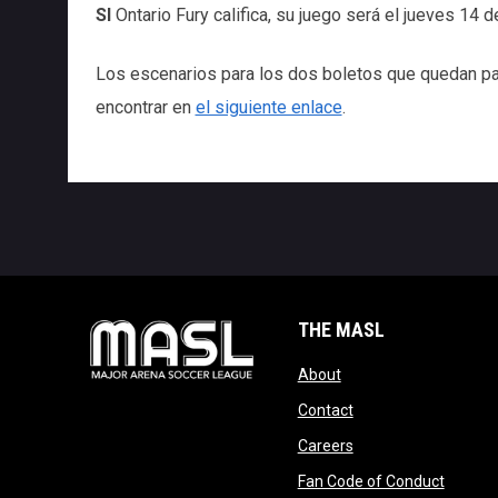
SI
Ontario Fury califica, su juego será el jueves 14 
Los escenarios para los dos boletos que quedan pa
encontrar en
el siguiente enlace
.
THE MASL
opens in new window
About
opens in new windo
Contact
opens in new windo
Careers
opens 
Fan Code of Conduct