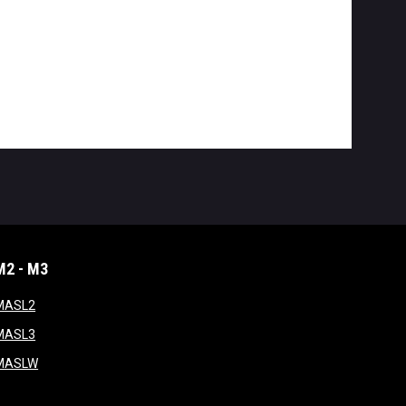
M2 - M3
window
opens in new window
MASL2
ndow
opens in new window
MASL3
ow
opens in new window
MASLW