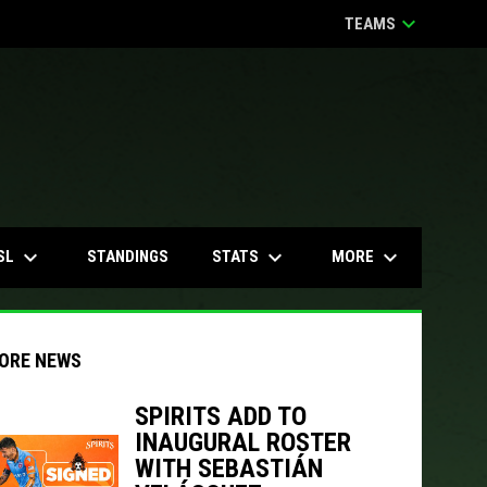
keyboard_arrow_down
TEAMS
keyboard_arrow_down
keyboard_arrow_down
keyboard_arrow_down
SL
STATS
MORE
STANDINGS
ORE NEWS
SPIRITS ADD TO
INAUGURAL ROSTER
indow
ew window
WITH SEBASTIÁN