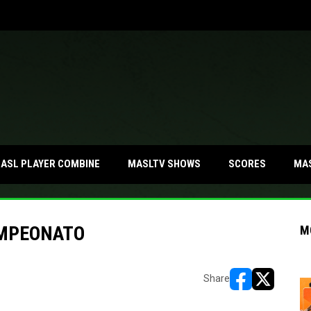
MA
ASL PLAYER COMBINE
MASLTV SHOWS
SCORES
AMPEONATO
M
Share
opens in new w
opens in n