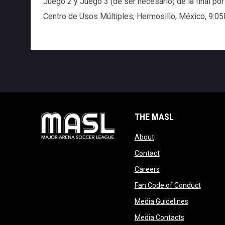
Juego 2 y Juego 3 (de ser necesario) de la final p
Centro de Usos Múltiples, Hermosillo, México, 9:
THE MASL
opens in new window
About
opens in new windo
Contact
opens in new windo
Careers
opens 
Fan Code of Conduct
opens in n
Media Guidelines
opens in ne
Media Contacts