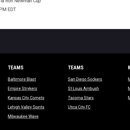
or la Ron Newman Cup
05PM EDT
TEAMS
TEAMS
opens in new window
opens in new 
Baltimore Blast
San Diego Sockers
w
opens in new window
opens in new wi
Empire Strykers
St Louis Ambush
w
opens in new window
opens in new wind
Kansas City Comets
Tacoma Stars
in new window
opens in new window
opens in new window
Lehigh Valley Spirits
Utica City FC
ew window
opens in new window
Milwaukee Wave
w window