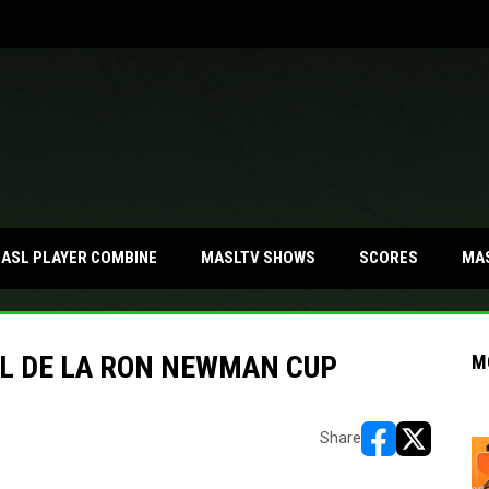
MA
ASL PLAYER COMBINE
MASLTV SHOWS
SCORES
L DE LA RON NEWMAN CUP
M
Share
opens in new w
opens in n