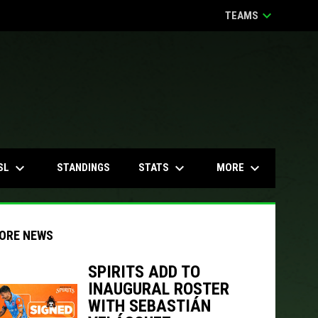
keyboard_arrow_down
TEAMS
keyboard_arrow_down
keyboard_arrow_down
keyboard_arrow_down
SL
STATS
MORE
STANDINGS
ORE NEWS
SPIRITS ADD TO
INAUGURAL ROSTER
indow
ew window
WITH SEBASTIÁN