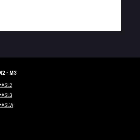
M2 - M3
window
opens in new window
MASL2
ndow
opens in new window
MASL3
ow
opens in new window
MASLW