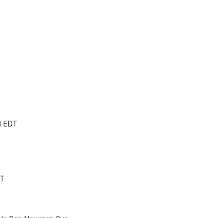
M EDT
DT