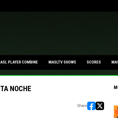
MA
ASL PLAYER COMBINE
MASLTV SHOWS
SCORES
STA NOCHE
M
Share
opens in new w
opens in n