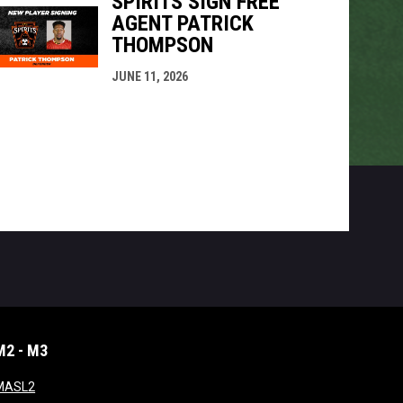
SPIRITS SIGN FREE
AGENT PATRICK
THOMPSON
JUNE 11, 2026
M2 - M3
window
opens in new window
MASL2