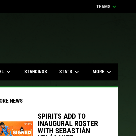
keyboard_arrow_down
TEAMS
keyboard_arrow_down
keyboard_arrow_down
keyboard_arrow_down
SL
STATS
MORE
STANDINGS
ORE NEWS
SPIRITS ADD TO
INAUGURAL ROSTER
indow
ew window
WITH SEBASTIÁN