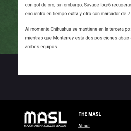
con gol de oro, sin embargo, Savage logr6 recuperar
encuentro en tiempo extra y otro con marcador de 7 
Al momenta Chihuahua se mantiene en la tercera posi
mientras que Monterrey esta dos posiciones abajo e
ambos equipos.
THE MASL
opens in new window
About