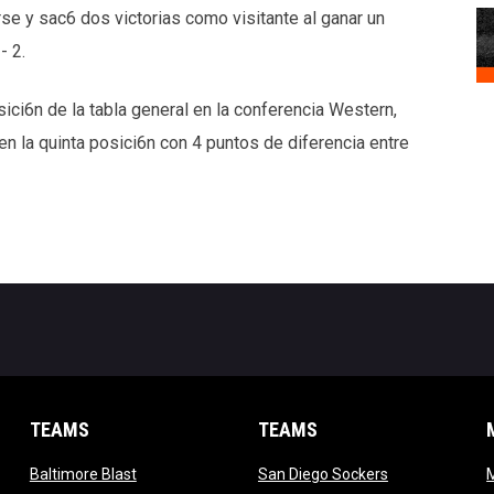
se y sac6 dos victorias como visitante al ganar un
- 2.
ci6n de la tabla general en la conferencia Western,
n la quinta posici6n con 4 puntos de diferencia entre
TEAMS
TEAMS
opens in new window
opens in new 
Baltimore Blast
San Diego Sockers