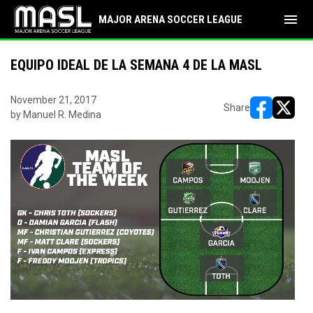
menu
MAJOR ARENA SOCCER LEAGUE
EQUIPO IDEAL DE LA SEMANA 4 DE LA MASL
November 21, 2017
Share
by Manuel R. Medina
opens in ne
opens i