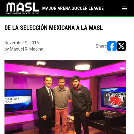
menu
MAJOR ARENA SOCCER LEAGUE
DE LA SELECCIÓN MEXICANA A LA MASL
November 9, 2016
Share
by Manuel R. Medina
opens in ne
opens i